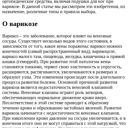
ортопедические средства, включая подушки для ног при
варикозе. В данной статье мы рассмотрим эти изобретения, их
назначение, различные типы и правила выбора.
О варикозе
Варикоз – это заболевание, которое влияет на венозные
сосуды. Существует несколько видов этого состояния, в
зависимости от того, какие вены поражены: варикоз нижних
конечностей (самый распространенный вид), варикоцеле,
варикоз малого таза, пищевода, желудка, кишечника и прямой
кишки (геморрой). При развитии этой патологии вены
становятся тонкими, теряют свою эластичность и упругость,
расширяются, растягиваются, увеличиваются в размерах и
образуют узлы. Эти изменения происходят после длительного
процесса развития болезни. Основной причиной развития
варикоза является недостаточность венозной клапанной
системы. Венозные клапаны играют роль затворов,
обеспечивающих нормальное движение крови вверх.
Несоответствие в этой системе приводит к обратному
течению крови и образованию застойных явлений. Развитие
варикоза начинается с недостаточности венозных клапанов.
При накоплении крови давление на сосуды увеличивается, и в
конечном итоге они не могут справиться с этой нагрузкой, что