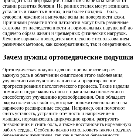
приводит к их деформации. Симптомы варикоза зависят от
стадии развития болезни. На ранних этапах могут возникать
усталость и тяжесть в ногах, а на более поздних – боль,
судороги, жжение и выпуклые вены на поверхности кожи.
Причинами развития этой патологии могут быть различные
факторы, от наследственности и гормональных нарушений до
сидячего образа жизни и чрезмерных физических нагрузок.
Лечение варикоза проводится комплексно с использованием
различных методов, как консервативных, так и оперативных.
Зачем нужны ортопедические подушки
Ортопедическая подушка для ног при варикозе играет
важную роль в облегчении симптомов этого заболевания,
улучшении самочувствия пациента и предотвращении
прогрессирования патологического процесса. Такие изделия
помогают поддерживать ноги в правильном положении и
способствуют улучшению кровообращения. Они обладают
рядом полезных свойств, которые положительно влияют на
варикозно расширенные сосуды. Например, они помогают
снять усталость, устранить отечность и напряжение в
мышцах, нормализовать циркуляцию крови, разгрузить
позвоночник и снять боль, а также восстановить нормальную
работу сердца. Особенно важно использовать такую подушку
беременным женщинам, так как в период беременности