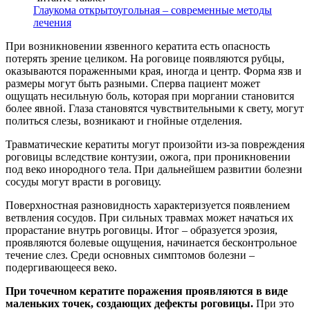
Глаукома открытоугольная – современные методы
лечения
При возникновении язвенного кератита есть опасность
потерять зрение целиком. На роговице появляются рубцы,
оказываются пораженными края, иногда и центр. Форма язв и
размеры могут быть разными. Сперва пациент может
ощущать несильную боль, которая при моргании становится
более явной. Глаза становятся чувствительными к свету, могут
политься слезы, возникают и гнойные отделения.
Травматические кератиты могут произойти из-за повреждения
роговицы вследствие контузии, ожога, при проникновении
под веко инородного тела. При дальнейшем развитии болезни
сосуды могут врасти в роговицу.
Поверхностная разновидность характеризуется появлением
ветвления сосудов. При сильных травмах может начаться их
прорастание внутрь роговицы. Итог – образуется эрозия,
проявляются болевые ощущения, начинается бесконтрольное
течение слез. Среди основных симптомов болезни –
подергивающееся веко.
При точечном кератите поражения проявляются в виде
маленьких точек, создающих дефекты роговицы.
При это