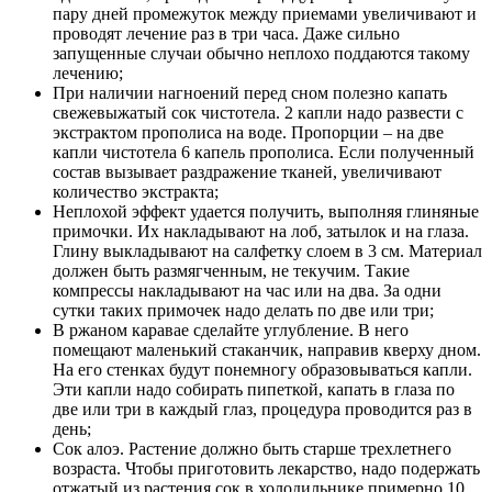
пару дней промежуток между приемами увеличивают и
проводят лечение раз в три часа. Даже сильно
запущенные случаи обычно неплохо поддаются такому
лечению;
При наличии нагноений перед сном полезно капать
свежевыжатый сок чистотела. 2 капли надо развести с
экстрактом прополиса на воде. Пропорции – на две
капли чистотела 6 капель прополиса. Если полученный
состав вызывает раздражение тканей, увеличивают
количество экстракта;
Неплохой эффект удается получить, выполняя глиняные
примочки. Их накладывают на лоб, затылок и на глаза.
Глину выкладывают на салфетку слоем в 3 см. Материал
должен быть размягченным, не текучим. Такие
компрессы накладывают на час или на два. За одни
сутки таких примочек надо делать по две или три;
В ржаном каравае сделайте углубление. В него
помещают маленький стаканчик, направив кверху дном.
На его стенках будут понемногу образовываться капли.
Эти капли надо собирать пипеткой, капать в глаза по
две или три в каждый глаз, процедура проводится раз в
день;
Сок алоэ. Растение должно быть старше трехлетнего
возраста. Чтобы приготовить лекарство, надо подержать
отжатый из растения сок в холодильнике примерно 10