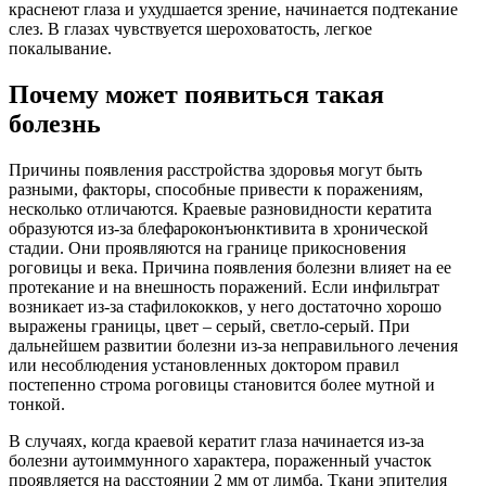
краснеют глаза и ухудшается зрение, начинается подтекание
слез. В глазах чувствуется шероховатость, легкое
покалывание.
Почему может появиться такая
болезнь
Причины появления расстройства здоровья могут быть
разными, факторы, способные привести к поражениям,
несколько отличаются. Краевые разновидности кератита
образуются из-за блефароконъюнктивита в хронической
стадии. Они проявляются на границе прикосновения
роговицы и века. Причина появления болезни влияет на ее
протекание и на внешность поражений. Если инфильтрат
возникает из-за стафилококков, у него достаточно хорошо
выражены границы, цвет – серый, светло-серый. При
дальнейшем развитии болезни из-за неправильного лечения
или несоблюдения установленных доктором правил
постепенно строма роговицы становится более мутной и
тонкой.
В случаях, когда краевой кератит глаза начинается из-за
болезни аутоиммунного характера, пораженный участок
проявляется на расстоянии 2 мм от лимба. Ткани эпителия