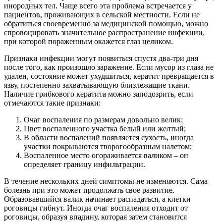
инородных тел. Чаще всего эта проблема встречается у
пациентов, проживающих в сельской местности. Если не
обратиться своевременно за медицинской помощью, можно
спровоцировать значительное распространение инфекции,
при которой пораженным окажется глаз целиком.
Признаки инфекции могут появиться спустя два-три дня
после того, как произошло заражение. Если мусор из глаза не
удален, состояние может ухудшиться, кератит превращается в
язву, постепенно захватывающую близлежащие ткани.
Наличие грибкового кератита можно заподозрить, если
отмечаются такие признаки:
Очаг воспаления по размерам довольно велик;
Цвет воспаленного участка белый или желтый;
В области воспалений появляется сухость, иногда
участки покрываются творогообразным налетом;
Воспаленное место огораживается валиком – он
определяет границу инфильтрации.
В течение нескольких дней симптомы не изменяются. Сама
болезнь при это может продолжать свое развитие.
Образовавшийся валик начинает распадаться, а клетки
роговицы гибнут. Иногда очаг воспаления отходит от
роговицы, образуя впадину, которая затем становится