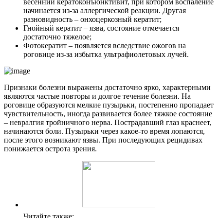
весенний кератоконъюнктивит, при котором воспаление
начинается из-за аллергической реакции. Другая
разновидность – онхоцеркозный кератит;
Гнойный кератит – язва, состояние отмечается
достаточно тяжелое;
Фотокератит – появляется вследствие ожогов на
роговице из-за избытка ультрафиолетовых лучей.
Признаки болезни выражены достаточно ярко, характерными
являются частые повторы и долгое течение болезни. На
роговице образуются мелкие пузырьки, постепенно пропадает
чувствительность, иногда развивается более тяжкое состояние
– невралгия тройничного нерва. Пострадавший глаз краснеет,
начинаются боли. Пузырьки через какое-то время лопаются,
после этого возникают язвы. При последующих рецидивах
понижается острота зрения.
Читайте также: