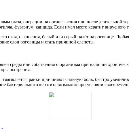
авмы глаза, операции на органе зрения или после длительной 
гилла, фузариум, кандида. Если имел место кератит вирусного 
о слоя, нагноения, белый или серый налёт на роговице. Любая 
бокие слои роговицы и стать причиной слепоты.
щей среды или собственного организма при наличии хронически
 органы зрения.
изъязвляется, ранки причиняют сильную боль, быстро увеличива
ие бактериального кератита возможно при условии своевременн