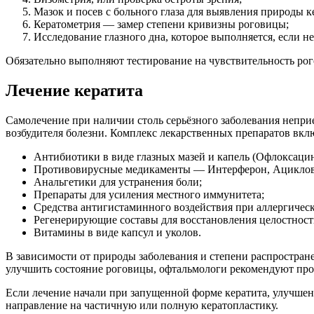
Мазок и посев с больного глаза для выявления природы к
Кератометрия — замер степени кривизны роговицы;
Исследование глазного дна, которое выполняется, если н
Обязательно выполняют тестирование на чувствительность рог
Лечение кератита
Самолечение при наличии столь серьёзного заболевания неприе
возбудителя болезни. Комплекс лекарственных препаратов вкл
Антибиотики в виде глазных мазей и капель (Офлоксацин
Противовирусные медикаменты — Интерферон, Ацикловир
Анальгетики для устранения боли;
Препараты для усиления местного иммунитета;
Средства антигистаминного воздействия при аллергическ
Регенерирующие составы для восстановления целостности
Витамины в виде капсул и уколов.
В зависимости от природы заболевания и степени распростра
улучшить состояние роговицы, офтальмологи рекомендуют про
Если лечение начали при запущенной форме кератита, улучшен
направление на частичную или полную кератопластику.