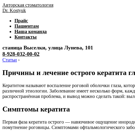
Авторская стоматология
Dr. Kostyuk
Прайс
Пациентам
Наша команда
Контакты
станица Выселки, улица Лунева, 101
8-928-032-00-02
Статьи
›
Причины и лечение острого кератита гл
Кератитом называют воспаление роговой оболочки глаза, кото
различной этиологии. Заболевание имеет несколько форм, каж
распространённая проблема, и вывод можно сделать такой: выле
Симптомы кератита
Первая фаза кератита острого — навязчивое ощущение инородно
помутнение роговицы. Симптомами офтальмологического забо