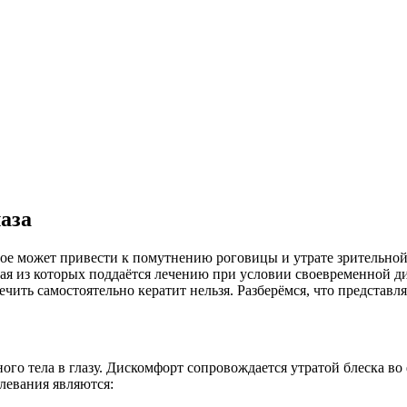
аза
рое может привести к помутнению роговицы и утрате зрительной
дая из которых поддаётся лечению при условии своевременной 
чить самостоятельно кератит нельзя. Разберёмся, что представля
го тела в глазу. Дискомфорт сопровождается утратой блеска во 
левания являются: