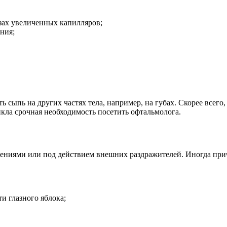
зах увеличенных капилляров;
ния;
пь на других частях тела, например, на губах. Скорее всего, в
икла срочная необходимость посетить офтальмолога.
иями или под действием внешних раздражителей. Иногда причин
и глазного яблока;