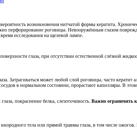
ий
ка вероятность возникновения нитчатой формы кератита. Хронич
ожно перфорирование роговицы. Невооружённым глазом поврежде
 время исследования на щелевой лампе.
 поверхности глаза, при отсутствии естественной слёзной жидк
аза. Затрагиваться может любой слой роговицы, часто кератит а
судов в нормальном состоянии, прорастают капилляры. В этом с
 глаза, покраснение белка, слезоточивость.
Важно ограничить к
 инородного тела или прямой травмы глаза, в том числе ожогов.