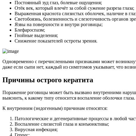
Постоянный зуд глаз, болевые ощущения;
Отёк век, который влечёт за собой сужение разреза глаза;
Выраженная краснота слизистых оболочек, наличие в гла
Светобоязнь, болезненность и слезоточивость органов зре
Язвы на поверхности и внутри роговицы;
Блефароспазм;
Гнойные выделения;
Снижение показателей остроты зрения.
Одновременно с перечисленными признаками может возникнуть сы
даже если сыпи нет, каждый из симптомов указывает, что возн
Причины острого кератита
Поражение роговицы может быть вызвано внутренними нарушен
выяснить, к какому типу относится воспаление оболочки глаза.
К внутренним (эндогенным) причинам относятся:
Патологические и дегенеративные процессы в любой част
Воспаление слизистой глаза и конъюнктивы;
Вирусная инфекция;
Герпес;