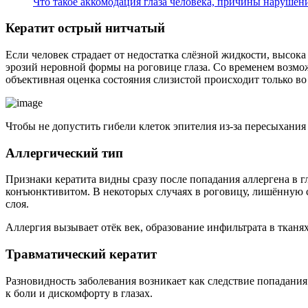
Что такое аккомодация глаза человека, причины нарушен
Кератит острый нитчатый
Если человек страдает от недостатка слёзной жидкости, высо
эрозий неровной формы на роговице глаза. Со временем возм
объективная оценка состояния слизистой происходит только во
Чтобы не допустить гибели клеток эпителия из-за пересыхания
Аллергический тип
Признаки кератита видны сразу после попадания аллергена в гл
конъюнктивитом. В некоторых случаях в роговицу, лишённую со
слоя.
Аллергия вызывает отёк век, образование инфильтрата в тканях
Травматический кератит
Разновидность заболевания возникает как следствие попадания
к боли и дискомфорту в глазах.