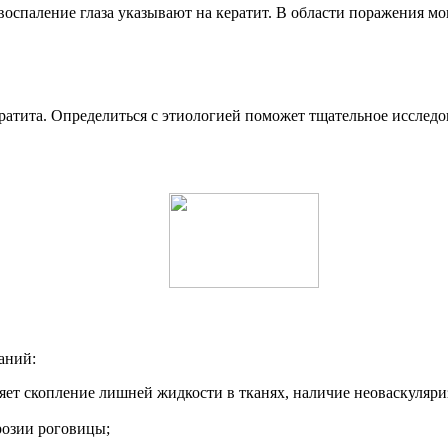
оспаление глаза указывают на кератит. В области поражения мог
атита. Определиться с этиологией поможет тщательное исследо
аний:
яет скопление лишней жидкости в тканях, наличие неоваскуляриз
розии роговицы;