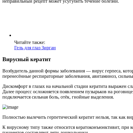
неправильный рецепт может усугубить течение болезни.
Читайте также:
Гель для глаз Зирган
Вирусный кератит
Возбудитель данной формы заболевания — вирус герпеса, кото
перенесённые респираторные заболевания, авитаминоз, сильный
Дискомфорт в глазах на начальной стадии кератита выражен сл
Далее процесс осложняется появлением пузырьков на роговице
подключается сильная боль, отёк, гнойные выделения.
Полностью вылечить герпетический кератит нельзя, так как вир
К вирусному типу также относится кератоконъюнктивит, при к
пациентов составляют дети-дошкольники.