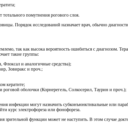
ератита;
ет тотального помутнения рогового слоя.
овицы. Порядок исследований назначает врач, обычно диагности
млемо, так как высока вероятность ошибиться с диагнозом. Тер
ючает такие группы:
, Флоксал и аналогичные средства);
, Зовиракс и проч.;
ом кератите;
 роговой оболочки (Корнерегель, Солкосерил, Таурин и проч.);
нения инфекции могут назначить субконъюнктивальные или пар
йти курс электрофореза или фонофореза.
ия зрительной функции может не наступить. В этом случае док