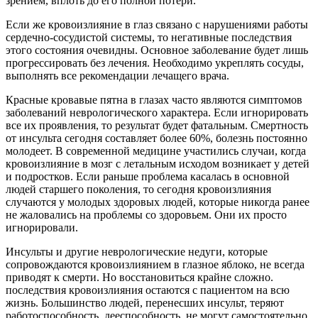
зрением, вплоть до его полной потери.
Если же кровоизлияние в глаз связано с нарушениями работы
сердечно-сосудистой системы, то негативные последствия
этого состояния очевидны. Основное заболевание будет лишь
прогрессировать без лечения. Необходимо укреплять сосуды,
выполнять все рекомендации лечащего врача.
Красные кровавые пятна в глазах часто являются симптомов
заболеваний неврологического характера. Если игнорировать
все их проявления, то результат будет фатальным. Смертность
от инсульта сегодня составляет более 60%, болезнь постоянно
молодеет. В современной медицине участились случаи, когда
кровоизлияние в мозг с летальным исходом возникает у детей
и подростков. Если раньше проблема касалась в основной
людей старшего поколения, то сегодня кровоизлияния
случаются у молодых здоровых людей, которые никогда ранее
не жаловались на проблемы со здоровьем. Они их просто
игнорировали.
Инсульты и другие неврологические недуги, которые
сопровождаются кровоизлиянием в глазное яблоко, не всегда
приводят к смерти. Но восстановиться крайне сложно.
последствия кровоизлияния остаются с пациентом на всю
жизнь. Большинство людей, перенесших инсульт, теряют
работоспособность, дееспособность, не могут самостоятельно