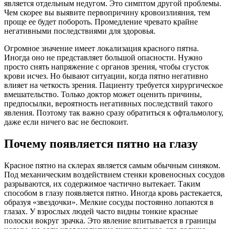
является отдельным недугом. Это симптом другой проблемы.
Чем скорее вы выявите первопричину кровоизлияния, тем
проще ее будет побороть. Промедление чревато крайне
негативными последствиями для здоровья.
Огромное значение имеет локализация красного пятна.
Иногда оно не представляет большой опасности. Нужно
просто снять напряжение с органов зрения, чтобы сгусток
крови исчез. Но бывают ситуации, когда пятно негативно
влияет на четкость зрения. Пациенту требуется хирургическое
вмешательство. Только доктор может оценить причины,
предпосылки, вероятность негативных последствий такого
явления. Поэтому так важно сразу обратиться к офтальмологу,
даже если ничего вас не беспокоит.
Почему появляется пятно на глазу
Красное пятно на склерах является самым обычным синяком.
Под механическим воздействием стенки кровеносных сосудов
разрываются, их содержимое частично вытекает. Таким
способом в глазу появляется пятно. Иногда кровь растекается,
образуя «звездочки». Мелкие сосуды постоянно лопаются в
глазах. У взрослых людей часто видны тонкие красные
полоски вокруг зрачка. Это явление впитывается в границы